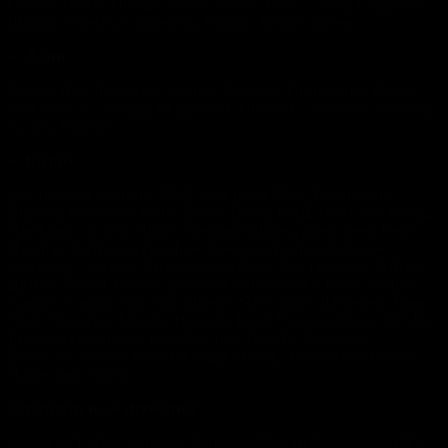
Опель, Пежо, Порше, Рено, Роллс-Ройс, Сааб, Сиденье,
Шкода, Умный, Спринтер, Вольв, Фольксваген
•
Азия
Акура, Дэу, Дайхатсу, Хонда, Хёндай, Инфинити, Исузу,
Киа, Лексус, Мазда, Мицубиси, Ниссан, Ссангёнг, Субару,
Сузук, Тойота
•
Китай
Система двигателя, АБС, Система SRS, Баоцзюнь,
BQWW, Brilliance Авто, Блеск BMW, БИД, Чанъань Форд,
Чанъань Сузуки, Чери, Чунцинлифань, Донг Фенг Пежо,
Дунфэн Ситроен, Дунфэн Фэнсин, Дунфэн Сяокан,
Эмгранд, Энглон, Автомобиль Faw, Фау Цзябао, Фотон,
Джили, Глигл, Гонов, Великая Китайская Стена, Хафей,
Хавал, Хонда, Хуа Тай, Ивеко, ЯАК, СВК, Джонвей, Кинг
Лонг, Люксген, Мазда, Нанкин Фиат, Ниссан, Роуи, СГМВ,
Шэньян Цзиньбэй, Юго-Восток, Тойота, Трумпчи,
Венусия, Фольксваген и Ауди, Йема, Чжэнчжоу Ниссан,
Чжунсинь, Зотье
Специальные функции
Сброс А/Т, АБС выхлоп, Батарея Match, Обучение ЦКП,