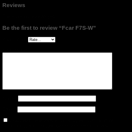
Reviews
There are no reviews yet.
Be the first to review “Fcar F7S-W”
Your rating
*
Your review
*
Name
*
Email
*
Сохранить моё имя, email и адрес сайта в этом
браузере для последующих моих комментариев.