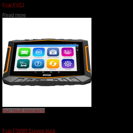
Fcar FVCI
Read more
Быстрый просмотр
Профессиональные сканеры
Fcar F508R Europe truck