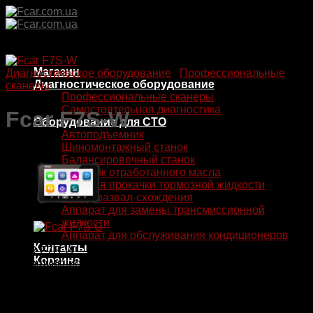
Skip
to
content
Магазин
Диагностическое оборудование
/
Профессиональные
Диагностическое оборудование
сканеры
Профессиональные сканеры
Самостоятельная диагностика
Fcar F7S-W
Оборудование для СТО
Автоподъемник
Шиномонтажный станок
Балансировочный станок
Сборник отработанного масла
Станция прокачки тормозной жидкости
Стенд развал-схождения
Аппарат для замены трансмиссионной
жидкости
Аппарат для обслуживания кондиционеров
Контакты
FCAR F7S-W — это инновационная,
Корзина
многофункциональная диагностическая платформа,
которая станет надежным помощником для
профессиональных автосервисов, ремонтных
мастерских и операторов автопарков. Высокая