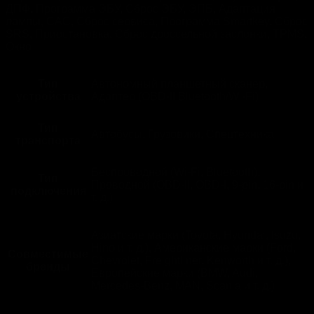
ДПФ, Программа ЭБУ, Сброс ЭБУ, ЭПБ, Адаптация
лампы, САС, Сброс сервиса, Программа Smartkey, Сброс
SRS, Приостановка, Сброс дроссельной заслонки, TPMS,
Окно
Тип
Автономный планшетный сканер,
устройства
Адаптер (OBD-II Bluetooth/Wi-Fi)
Тип
Автобусы, Грузовики, Спецтехника
транспорта
Беспроводной (Wi-Fi, Bluetooth),
Тип
Проводной (OBD-II, OBD-I, 9-pin, 16-pin и
подключения
т. д.)
Азиатские марки (Toyota, Hyundai, Isuzu,
Hino и т. д.), Американские марки (Ford,
Совместимые
Chevrolet, Freightliner, Kenworth и т. д.),
бренды
Европейские марки (BMW, Audi,
Mercedes-Benz, MAN, Scania и т. д.)