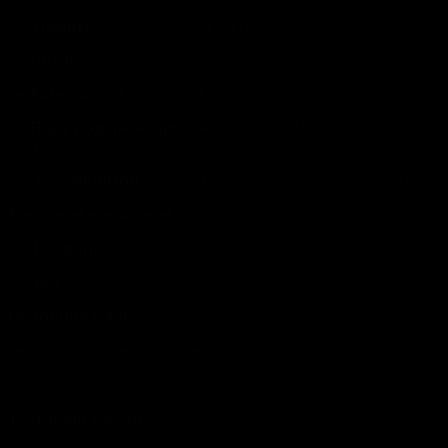
•
Память:
2 ГБ ОЗУ+32 ГБ ПЗУ
•
Связь:
Wi-Fi, Bluetooth
•
Камера:
5 МП с автофокусом
•
Порт подключения:
RJ45, HDMI, USB, слот для
карты TF (макс. 32 ГБ), разъем для наушников 3,5 мм
•
Аккумулятор:
3,7 В/10000 мАч литий-полимерный
Товарная накладная
•
Размеры:
57*17*48см
•
Вес:
10 кг.
Основной блок
•
Диагностический планшет
•
Ящик VCI
Тестовый кабель