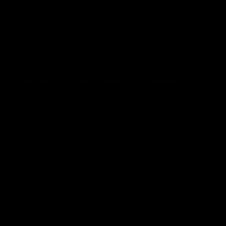
Помимо стандартных функций, таких как чтение и сброс
кодов ошибок, F7S-W предлагает расширенные
возможности, включая мониторинг данных в реальном
времени, проверку работоспособности компонентов и
выполнение специальных тестов для различных систем
автомобиля. Это позволяет не только выявлять
существующие проблемы, но и предотвращать
потенциальные неисправности на ранних этапах.
Автоматические обновления и поддержка
пользователей
FCAR F7S-W регулярно получает обновления, что
позволяет поддерживать актуальность данных о новых
моделях транспортных средств и улучшать
функциональные возможности устройства. Пользователи
также могут получать техническую поддержку через
удаленные соединения, такие как TeamViewer, что
значительно упрощает решение любых вопросов.
Характеристики диагностического планшета
•
Система:
Android
•
ЦП:
процессор с четырехъядерной архитектурой
•
Экран:
10,1» IPS-дисплей 1280*800