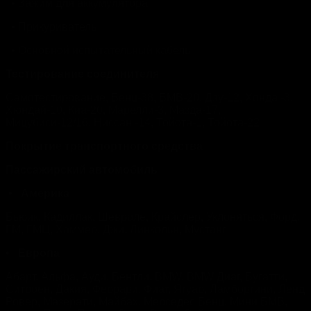
• Зажим для аккумулятора
• Прикуриватель
• Основной испытательный кабель
Тестирование соединителя
Самотестирование, Бенц-38, БМВ-20, Дэу-12, Хонда -3,
Хюндай-10, Киа-20, Марелли-3, Мазда-17,
Мицубиси-12/16, Ниссан -14, Тойота-1, Тойота-22
Покрытие транспортного средства
Пассажирский автомобиль
•
Америка
Бьюик, Кадиллак, Шевроле, Крайслер, Уклоняться, Форд,
ГМ, ГМЦ, Хаммер, Джи, Линкольн, Мустанг
•
Европа
Абарт, Альфа, Ауди, Бентли, BMW, BMW Диаг, Бугатти,
Ситроен, Дакия, Феррари, Фиат, Ягуар, Ламборгини, Ленд
Ровер, Мазерати, Майбах, Мерседес Бенц, Мини БМВ,