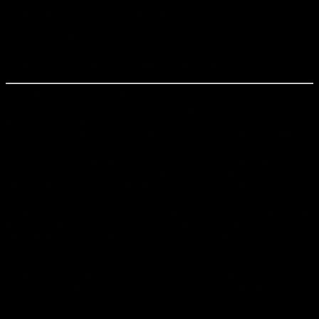
Автосервисы, работающие с коммерческими и
грузовыми автомобилями
Центры технического обслуживания дизельных
двигателей
Производственные и ремонтные предприятия
промышленный дизайн
* Превосходная производительность. Основное
оборудование всей машины использует передовые
международные концепции модульной конструкции и
обладает превосходными характеристиками, такими как
высокая скорость, стабильность, устойчивость к высоким
и низким перепадам температур и точный сбор данных;
• Открытый дизайн: устройство использует открытую
структуру программы и совместимо с системными
платформами Windows XP, Win10 и Android и может быть
обновлено одним щелчком мыши через Интернет;
• Портативная конструкция: портативная конструкция
ручки, удобная для переноски, может использоваться в
различных помещениях и на открытом воздухе.
• Отличные материалы: корпус изготовлен из
алюминиевого сплава, прочного, износостойкого и
долговечного.