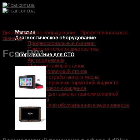
Skip
to
content
Магазин
Диагностическое оборудование
/
Профессиональные
Диагностическое оборудование
сканеры
Профессиональные сканеры
Самостоятельная диагностика
Fcar B91
Оборудование для СТО
Автоподъемник
Шиномонтажный станок
Балансировочный станок
Сборник отработанного масла
Станция прокачки тормозной жидкости
Стенд развал-схождения
Аппарат для замены трансмиссионной
жидкости
Аппарат для обслуживания кондиционеров
Контакты
Корзина