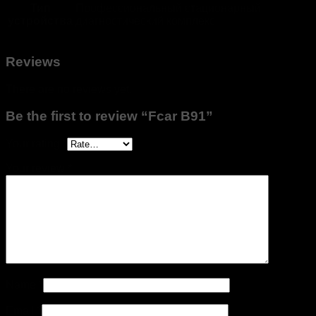
Тип
Профессиональный стационарный
устройства
диагностический комплекс
Reviews
There are no reviews yet.
Be the first to review “Fcar B91”
Your rating
*
Your review
*
Name
*
Email
*