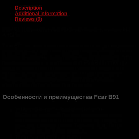
Description
Additional information
Reviews (0)
Fcar B91: Стенд для испытания насосов мочевины
AdBlue
Fcar B91
— это высокотехнологичный стенд, специально
разработанный для тестирования и диагностики систем
очистки выхлопных газов дизельных автомобилей. Этот
профессиональный инструмент от
FCAR Technology
представляет собой новое поколение оборудования,
которое помогает автосервисам и специалистам по
техническому обслуживанию достигать высоких
стандартов эффективности и точности.
Особенности и преимущества Fcar B91
Универсальность и совместимость
Поддерживает работу с насосами мочевины и
системами очистки выхлопных газов ведущих
брендов, включая Bosch, Tenneco, SINOTRUK,
Cummins Ecofit, Weifu и другие.
Точные и надежные тесты