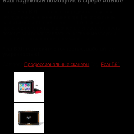
Ваш надежный помощник в сфере AdBlue
Стенд
Fcar B91
— это не просто диагностическое
оборудование, а инвестиция в профессиональное
развитие и рост вашего бизнеса. Его высокая
производительность, надежность и универсальность
помогут вам предоставлять качественные услуги и
сохранять конкурентное преимущество.
Fcar B91: тестируйте с точностью, работайте с
уверенностью!
Category:
Профессиональные сканеры
Tag:
Fcar B91