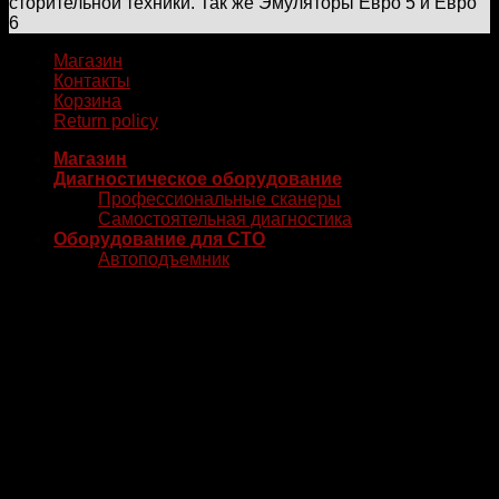
сторительной техники. Так же Эмуляторы Евро 5 и Евро
6
Магазин
Контакты
Корзина
Return policy
Магазин
Диагностическое оборудование
Профессиональные сканеры
Самостоятельная диагностика
Оборудование для СТО
Автоподъемник
Шиномонтажный станок
Балансировочный станок
Сборник отработанного масла
Станция прокачки тормозной жидкости
Стенд развал-схождения
Аппарат для замены трансмиссионной
жидкости
Аппарат для обслуживания кондиционеров
Контакты
Корзина