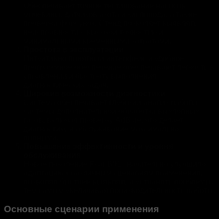
Обеспечивает точное тестирование насосов
мочевины, датчиков азота и кислорода, а также
проверки форсунок. Стенд позволяет выявлять
неисправности с высокой точностью и
минимальными временными затратами.
Простота в эксплуатации
Интуитивно понятный интерфейс и удобное
программное обеспечение обеспечивают легкость в
управлении и быстроту выполнения
диагностических задач.
Широкие возможности диагностики
Система обеспечивает глубокий анализ работы
системы дополнительной обработки выхлопных
газов, включая проверку AdBlue, что делает
диагностику и обслуживание максимально
полными.
Повышение эффективности и уровня
обслуживания
Новое поколение Fcar B91 значительно улучшило
адаптацию к различным сценариям применения,
позволяя быстрее выявлять и устранять проблемы,
тем самым увеличивая производительность работы.
Основные сценарии применения