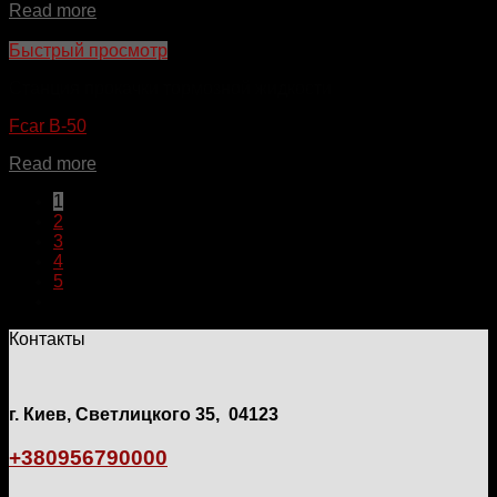
Read more
Быстрый просмотр
Станция прокачки тормозной жидкости
Fcar B-50
Read more
1
2
3
4
5
Контакты
г. Киев, Светлицкого 35, 04123
+380956790000