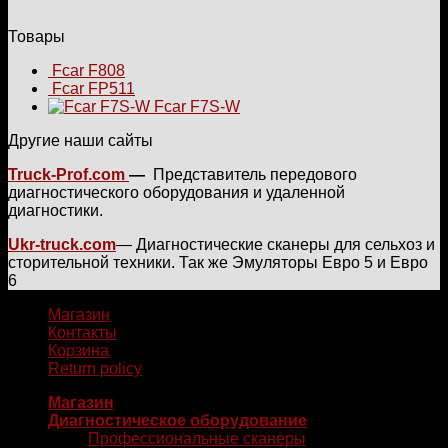
Товары
Fcar F808
Fcar FP511
Fcar F7S-W
Другие наши сайты
Truck-Prof.com
—
Представитель передового
диагностического оборудования и удаленной
диагностики.
Ukr-truck.com
— Диагностические сканеры для сельхоз и
сторительной техники. Так же Эмуляторы Евро 5 и Евро
6
Магазин
Контакты
Корзина
Return policy
Магазин
Диагностическое оборудование
Профессиональные сканеры