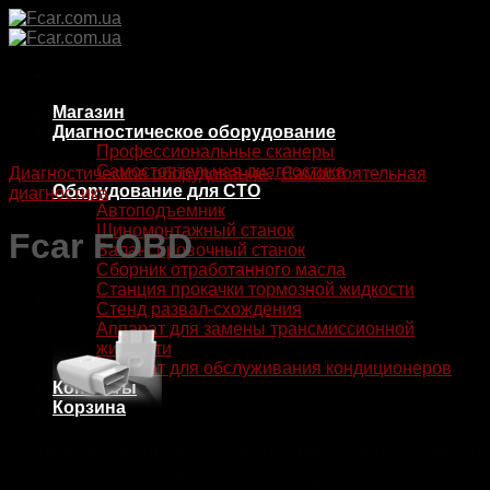
Skip
to
content
Магазин
Диагностическое оборудование
Профессиональные сканеры
Самостоятельная диагностика
Диагностическое оборудование
/
Самостоятельная
Оборудование для СТО
диагностика
Автоподъемник
Шиномонтажный станок
Fcar FOBD
Балансировочный станок
Сборник отработанного масла
Станция прокачки тормозной жидкости
Стенд развал-схождения
Аппарат для замены трансмиссионной
жидкости
Аппарат для обслуживания кондиционеров
Контакты
Корзина
FCAR FOBD — это простой и доступный диагностический
сканер для базовой диагностики автомобилей через