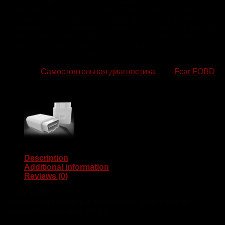
OBD-II разъем. Он идеально подходит для
автолюбителей и механиков, которым необходимо
быстро и точно выявить и устранить ошибки в работе
автомобиля. С его помощью можно легко считывать коды
ошибок, мониторить параметры автомобиля в реальном
времени и сбрасывать сигналы об ошибках, что делает
его незаменимым помощником в уходе за автомобилем.
Category:
Самостоятельная диагностика
Tag:
Fcar FOBD
Description
Additional information
Reviews (0)
FCAR FOBD
Компактный сканер для базовой диагностики
автомобилей через OBD-II