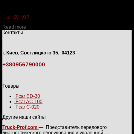
Самостоятельная диагностика
Fcar ZD-919
Read more
Контакты
г. Киев, Светлицкого 35, 04123
+380956790000
Товары
Fcar ED-30
Fcar AC-100
Fcar C-020
Другие наши сайты
Truck-Prof.com
—
Представитель передового
диагностического оборудования и удаленной