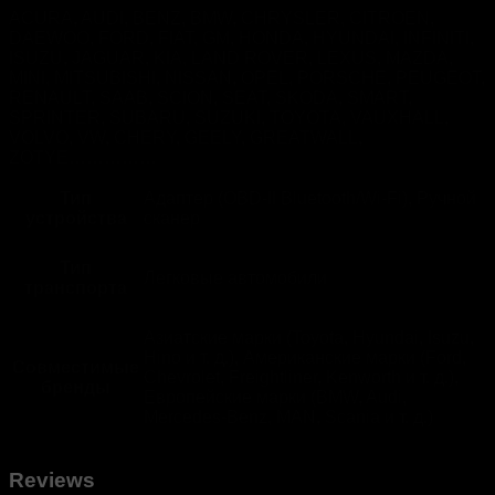
ACURA, AUDI, BENZ, BMW, CHRYSLER, CITROEN,
DAEWOO, FORD, FIAT, GM, HONDA, HYUNDAI, INFINITI,
ISUZU, JAGUAR, KIA, LAND ROVER, LEXUS, MAZDA,
MINI, MITSUBISHI, NISSAN, OPEL, PORSCHE, PEUGEOT,
RENAULT, SAAB, SCION, SEAT, SKODA, SMART,
SPRINTER, SUBARU, SUZUKI, TOYOTA, VAUXHALL,
VOLVO, VW, CHERY, GEELY, GREATWALL,
ZOTYE……………
Тип
Адаптер (OBD-II Bluetooth/Wi-Fi), Ручной
устройства
сканер
Тип
Легковые автомобили
транспорта
Азиатские марки (Toyota, Hyundai, Isuzu,
Hino и т. д.), Американские марки (Ford,
Совместимые
Chevrolet, Freightliner, Kenworth и т. д.),
бренды
Европейские марки (BMW, Audi,
Mercedes-Benz, MAN, Scania и т. д.)
Reviews