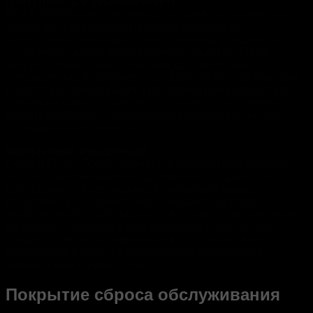
Доступность и экономичность
FCAR FOBD — это доступный по цене инструмент, что
делает его привлекательным для владельцев
автомобилей, желающих самостоятельно следить за
состоянием своего транспортного средства. Он не
требует сложной настройки или дополнительных
устройств, что позволяет сразу приступить к диагностике.
Простота использования и доступная цена делают его
отличным выбором для тех, кто хочет самостоятельно
решить проблемы с автомобилем и избежать частых
посещений автосервиса.
Компактный и надежный
Сканер FCAR FOBD отличается прочной конструкцией,
которая обеспечивает его долговечность даже при
регулярном использовании. Компактный размер
позволяет легко хранить его в бардачке автомобиля,
чтобы он всегда был под рукой в случае возникновения
неполадок. Это идеальный инструмент для тех, кто
предпочитает быть уверенным в состоянии своего
автомобиля и готов самостоятельно справляться с
мелкими неисправностями.
Покрытие сброса обслуживания