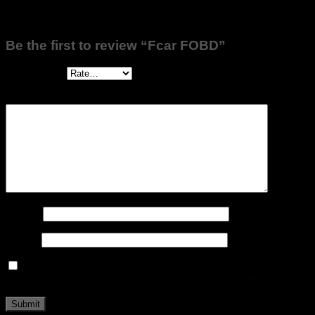
There are no reviews yet.
Be the first to review “Fcar FOBD”
Your rating
*
Your review
*
Name
*
Email
*
Сохранить моё имя, email и адрес сайта в этом
браузере для последующих моих комментариев.