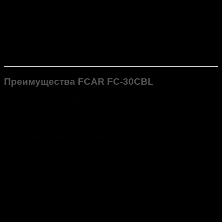
FCAR FC-30CBL идеально подходит для выполнения
следующих работ:
Обслуживание тормозной системы и подвески.
Ремонт и диагностика автомобилей.
Замена шин и балансировка колес.
Кузовные и малярные работы.
Преимущества FCAR FC-30CBL
Грузоподъемность до 3 тонн
— идеален для
большинства легковых автомобилей.
Передвижная конструкция
— мобильность и
удобство использования.
Компактный дизайн
— экономия рабочего
пространства.
Плавное поднятие и опускание
— стабильность и
безопасность работы.
Прочная конструкция
— долговечность при
регулярной эксплуатации.
Полная безопасность
— продуманные системы
защиты и фиксации.
Универсальность
— подходит для широкого
спектра сервисных и ремонтных работ.