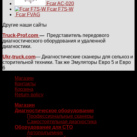
Fcar AC-020
Fcar F7S-W
Fcar FVAG
Другие наши сайты
Truck-Prof.com
—
Представитель передового
диагностического оборудования и удаленной
диагностики.
Ukr-truck.com
— Диагностические сканеры для сельхоз и
сторительной техники. Так же Эмуляторы Евро 5 и Евро
6
Магазин
Контакты
Корзина
Return policy
Магазин
Диагностическое оборудование
Профессиональные сканеры
Самостоятельная диагностика
Оборудование для СТО
Автоподъемник