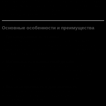
кроссоверами. FCAR FC-30CBL сочетает в себе прочную
конструкцию, высокую производительность и передовые
системы безопасности, что делает его отличным
выбором для профессионалов.
Основные особенности и преимущества
1. Грузоподъемность 3 тонны
Подъемник рассчитан на работу с большинством
легковых автомобилей, внедорожников и небольших
коммерческих транспортных средств. Это универсальное
решение для выполнения ремонтных и сервисных работ.
2. Мобильность и компактный дизайн
FCAR FC-30CBL отличается малогабаритной и
мобильной конструкцией. Он легко перемещается в
пределах рабочей зоны, что особенно полезно для
мастерских с ограниченным пространством.
3. Высокая прочность и долговечность
Конструкция выполнена из высококачественной стали с
усиленными ножничными соединениями, что
обеспечивает долговечность и надежность даже при
интенсивной эксплуатации.