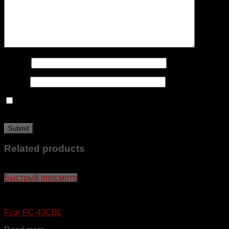
Name
*
Email
*
Сохранить моё имя, email и адрес сайта в этом
браузере для последующих моих комментариев.
Related products
Быстрый просмотр
Автоподъемник
Fcar FC-40CBL