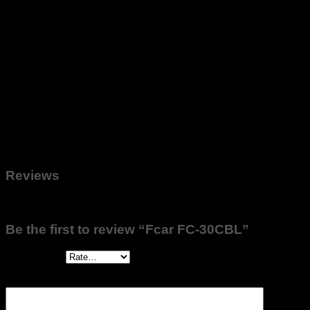
Lifting weight
3000kgs
Max lifting height
1000mm
Motor voltage
220V /380V /Others;
1ph/3ph
Power
1.5kw
Working environment
5-40°C
temperature
Humidity of working
30-95%
environment
Noise
<76db(A)
Reviews
There are no reviews yet.
Be the first to review “Fcar FC-30CBL”
Your rating
*
Your review
*