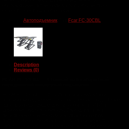
легкостью выполнять диагностику, ремонт и
обслуживание автомобилей, улучшая качество и
скорость работы вашего сервиса.
Category:
Автоподъемник
Tag:
Fcar FC-30CBL
Description
Reviews (0)
FCAR FC-30CBL — 3-тонный малогабаритный
передвижной ножничный подъемник
FCAR FC-30CBL — это надежный и компактный
ножничный подъемник с грузоподъемностью до 3 тонн,
идеально подходящий для автосервисов, СТО и
шиномонтажных мастерских. Благодаря своей
передвижной конструкции и малым габаритам,
подъемник обеспечивает максимальное удобство и
гибкость при работе с легковыми автомобилями и