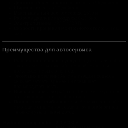
Диаметр обслуживаемых колес
: до 56 дюймов.
Ширина колес
: до 20 дюймов.
Максимальный вес колеса
: до 1500 кг.
Рабочее давление воздуха
: 8-10 бар.
Электропитание
: 220 В / 380 В.
Скорость вращения монтажного стола
: 6-8 об/
мин.
Преимущества для автосервиса
Расширенный спектр услуг
: Подходит для работы
с колесами сельскохозяйственной техники, что
привлекает новых клиентов.
Экономия времени
: Автоматизация процесса
снижает затраты времени и повышает
производительность.
Высокое качество работы
: Точное и аккуратное
обслуживание колес любого типа.
Повышение прибыльности
: Возможность работы
с мотоциклетными колесами и крупногабаритной
техникой увеличивает доход.
Hydraulic pump motor
220V/380V;
50Hz/60Hz (1PH/3PH is