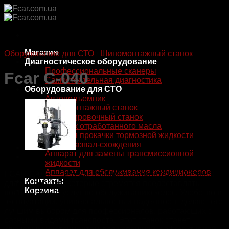
Skip
to
content
Магазин
Оборудование для СТО
/
Шиномонтажный станок
Диагностическое оборудование
Профессиональные сканеры
Fcar C-040
Самостоятельная диагностика
Оборудование для СТО
Автоподъемник
Шиномонтажный станок
Балансировочный станок
Сборник отработанного масла
Станция прокачки тормозной жидкости
Стенд развал-схождения
Аппарат для замены трансмиссионной
жидкости
Аппарат для обслуживания кондиционеров
FCAR C-040 — это идеальный шиномонтажный станок
Контакты
для мастерских, которые стремятся предоставлять
Корзина
полный спектр услуг по обслуживанию колес. Удобство в
эксплуатации, универсальность и надежность делают его
лучшим выбором для профессионалов, работающих с
разными видами транспорта. Этот станок станет