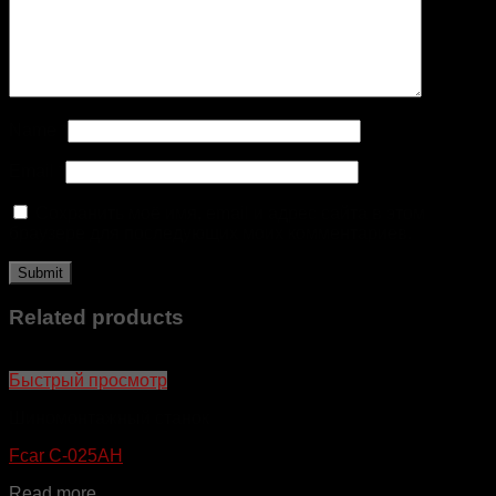
Name
*
Email
*
Сохранить моё имя, email и адрес сайта в этом
браузере для последующих моих комментариев.
Related products
Быстрый просмотр
Шиномонтажный станок
Fcar C-025AH
Read more