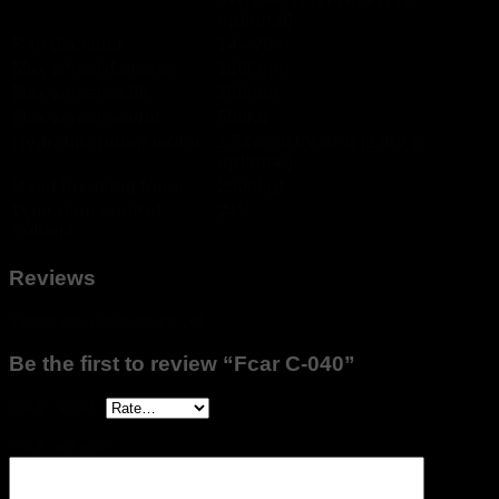
optional)
Rim diameter
14»-26»
Max wheel diameter
1600mm
Max wheel width
780mm
Max wheel weight
500kg
Hydraulic pump motor
1.5kw; 380V-3Ph (220V is
optional)
Bead breaking force
2500kgf
Operation control
24V
voltage
Reviews
There are no reviews yet.
Be the first to review “Fcar C-040”
Your rating
*
Your review
*