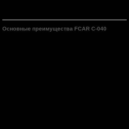
использования дополнительных адаптеров, станок
удовлетворяет самые разнообразные потребности
автосервисов и специализированных мастерских.
Основные преимущества FCAR C-040
1. Подходит для колес различных типов техники
Станок может обслуживать колеса сельскохозяйственной
техники, что делает его незаменимым для мастерских,
работающих с крупногабаритной техникой. В то же время
он легко справляется с колесами легковых автомобилей,
грузовиков и мотоциклов.
2. Мощный механизм отжима
Сильный отжимной механизм обеспечивает надежное
снятие шин, даже если они плотно прилегают к диску. Это
особенно важно при работе с крупными колесами и
низкопрофильными шинами.
3. Автоматизация процессов
FCAR C-040 оснащен полностью автоматической
системой, что упрощает процесс шиномонтажа,
минимизируя усилия оператора и сокращая время
обслуживания.