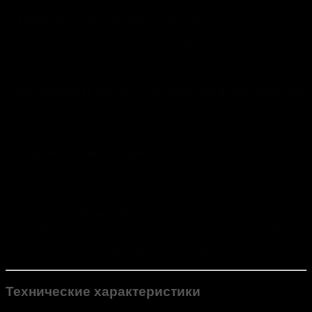
4. Удобство и безопасность работы
Прочная система зажимов предотвращает повреждение
дисков и обеспечивает надежную фиксацию колес. Это
гарантирует безопасную работу даже с тяжелыми и
сложными шинами.
5. Возможность работы с мотоциклетными колесами
С дополнительными адаптерами станок легко
адаптируется для монтажа и демонтажа мотоциклетных
колес, что делает его еще более универсальным.
6. Надежная конструкция
Станок изготовлен из высококачественных материалов,
устойчивых к износу и нагрузкам, что обеспечивает
долговечность даже при интенсивной эксплуатации.
7. Компактный дизайн
Несмотря на свои возможности, FCAR C-040 обладает
компактными размерами, что позволяет использовать его
в мастерских с ограниченным пространством.
Технические характеристики