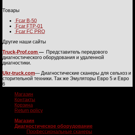
Товары
Fcar B-50
Fcar FTP-01
Fcar FC PRO
Другие наши сайты
Truck-Prof.com
—
Представитель передового
диагностического оборудования и удаленной
диагностики.
Ukr-truck.com
— Диагностические сканеры для сельхоз и
сторительной техники. Так же Эмуляторы Евро 5 и Евро
6
Магазин
Контакты
Корзина
Return policy
Магазин
Диагностическое оборудование
Профессиональные сканеры