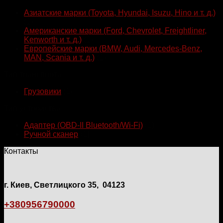
Азиатские марки (Toyota, Hyundai, Isuzu, Hino и т. д.)
(1)
Американские марки (Ford, Chevrolet, Freightliner,
Kenworth и т. д.)
(1)
Европейские марки (BMW, Audi, Mercedes-Benz,
MAN, Scania и т. д.)
(1)
Тип транспорта
Грузовики
(1)
Тип устройства
Адаптер (OBD-II Bluetooth/Wi-Fi)
(1)
Ручной сканер
(1)
Контакты
г. Киев, Светлицкого 35, 04123
+380956790000